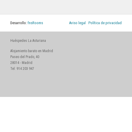
Desarrollo:
fnsRooms
Aviso legal
|
Política de privacidad
Huéspedes La Asturiana
Alojamiento barato en Madrid
Paseo del Prado, 40
28014 - Madrid
Tel: 914 203 947