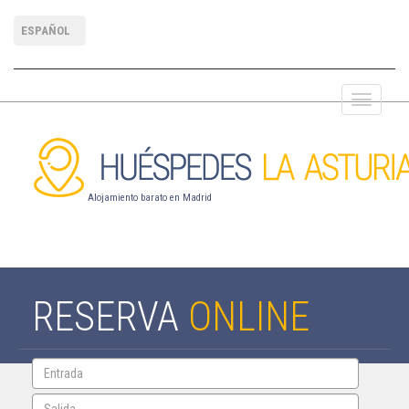
ESPAÑOL
Cerrar na
Alojamiento barato en Madrid
RESERVA
ONLINE